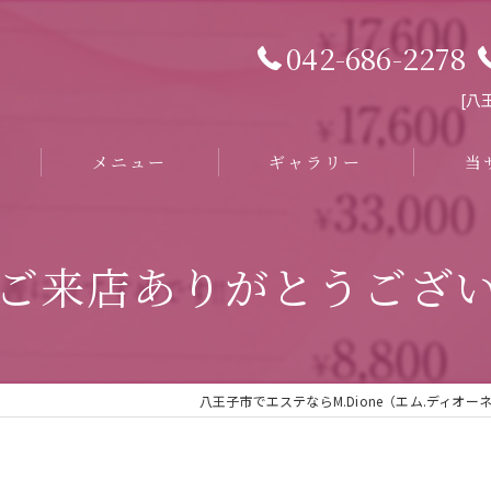
042-686-2278
[八王
メニュー
ギャラリー
当
京都市
ご来店ありがとうござ
リラク
フェイ
ハイフ
八王子市でエステならM.Dione（エム.ディオー
ハーブ