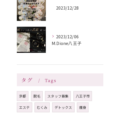
2023/12/28
2023/12/06
M.Dione八王子
タグ
Tags
京都
脱毛
スタッフ募集
八王子市
エステ
むくみ
デトックス
痩身
シミ
毛穴
たるみ
小顔矯正
ヘッドスパ
ホテルエステ
メンズ