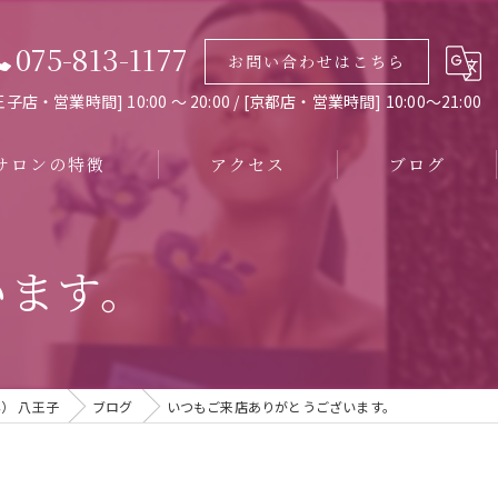
075-813-1177
お問い合わせはこちら
子店・営業時間] 10:00 〜 20:00 / [京都店・営業時間] 10:00～21:00
サロンの特徴
アクセス
ブログ
のエステ
M.Dione（エム.ディオーネ）八王子
います。
ゼーション
M.Dione（エム.ディオーネ）京都
シャル
ネ） 八王子
ブログ
いつもご来店ありがとうございます。
ピーリング